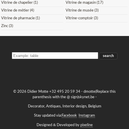
Vitrine de chapelier (1)
Vitrine de magasin (17)
Vitrine de métier (4)
Vitrine de musée (3)
Vitrine de pharmacie (1)
Vitrine-comptoir (3)
Zinc (3)
SEARCH
THE
STOCK
© 2026 Didier Motte +32 495 20 59 34 -
dmotte(Replace this
parenthesis with the @ sign)skynet.be
-
Decorator, Antiques, Interior design, Belgium
Stay updated via:
Facebook
Instagram
&
Designed
Developed by
pixeline