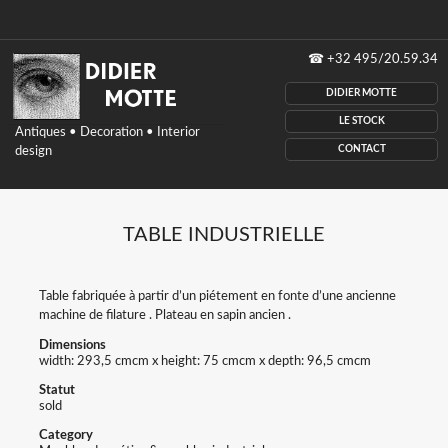
Didier
☎
+32 495/20.59.34
Motte
antiques,
DIDIER MOTTE
Decoration,
interior
LE STOCK
Antiques • Decoration • Interior
design,
CONTACT
design
Belgium
TABLE INDUSTRIELLE
Table fabriquée à partir d’un piétement en fonte d’une ancienne
machine de filature . Plateau en sapin ancien .
Dimensions
width: 293,5 cmcm x height: 75 cmcm x depth: 96,5 cmcm
Statut
sold
Category