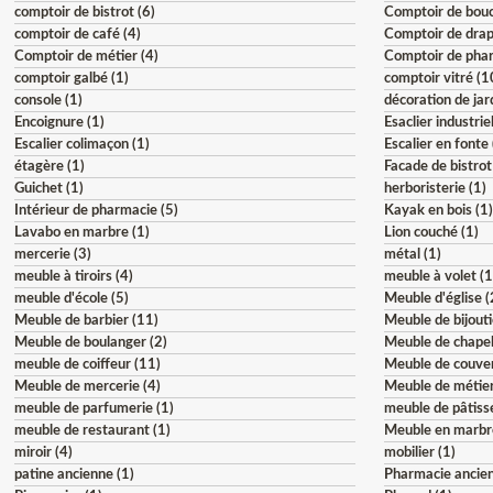
comptoir de bistrot (6)
Comptoir de bouc
comptoir de café (4)
Comptoir de drap
Comptoir de métier (4)
Comptoir de phar
comptoir galbé (1)
comptoir vitré (1
console (1)
décoration de jar
Encoignure (1)
Esaclier industriel
Escalier colimaçon (1)
Escalier en fonte 
étagère (1)
Facade de bistrot
Guichet (1)
herboristerie (1)
Intérieur de pharmacie (5)
Kayak en bois (1
Lavabo en marbre (1)
Lion couché (1)
mercerie (3)
métal (1)
meuble à tiroirs (4)
meuble à volet (1
meuble d'école (5)
Meuble d'église (
Meuble de barbier (11)
Meuble de bijouti
Meuble de boulanger (2)
Meuble de chapel
meuble de coiffeur (11)
Meuble de couven
Meuble de mercerie (4)
Meuble de métier
meuble de parfumerie (1)
meuble de pâtisse
meuble de restaurant (1)
Meuble en marbr
miroir (4)
mobilier (1)
patine ancienne (1)
Pharmacie ancien