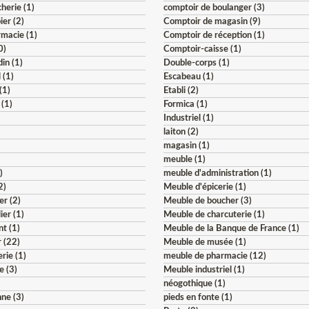
herie (1)
comptoir de boulanger (3)
ier (2)
Comptoir de magasin (9)
macie (1)
Comptoir de réception (1)
0)
Comptoir-caisse (1)
din (1)
Double-corps (1)
 (1)
Escabeau (1)
(1)
Etabli (2)
 (1)
Formica (1)
Industriel (1)
)
laiton (2)
magasin (1)
meuble (1)
)
meuble d'administration (1)
2)
Meuble d'épicerie (1)
er (2)
Meuble de boucher (3)
ier (1)
Meuble de charcuterie (1)
t (1)
Meuble de la Banque de France (1)
 (22)
Meuble de musée (1)
rie (1)
meuble de pharmacie (12)
e (3)
Meuble industriel (1)
néogothique (1)
ne (3)
pieds en fonte (1)