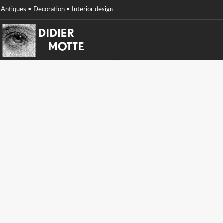
Antiques • Decoration • Interior design
Didier
Motte
antiques,
Decoration,
interior
design,
Belgium