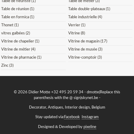
Table de fleuriste (1)
Table de métier (3)
Table de réunion (1)
Table double-plateaux (1)
Table en formica (1)
Table industrielle (4)
Thonet (1)
Verrier (1)
vitres galbées (2)
Vitrine (8)
Vitrine de chapelier (1)
Vitrine de magasin (17)
Vitrine de métier (4)
Vitrine de musée (3)
Vitrine de pharmacie (1)
Vitrine-comptoir (3)
Zinc (3)
© 2026 Didier Motte +32 495 20 59 34 -
dmotte(Replace this
parenthesis with the @ sign)skynet.be
-
Decorator, Antiques, Interior design, Belgium
Stay updated via:
Facebook
Instagram
&
Designed
Developed by
pixeline