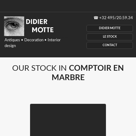
Didier
☎
+32 495/20.59.34
Motte
antiques,
DIDIER MOTTE
Decoration,
interior
LE STOCK
Antiques • Decoration • Interior
design,
CONTACT
design
Belgium
OUR STOCK IN
COMPTOIR EN
MARBRE