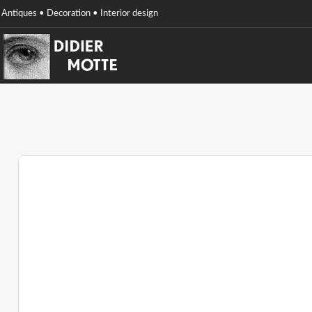
Antiques • Decoration • Interior design
Didier
Motte
antiques,
Decoration,
interior
design,
Belgium