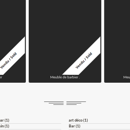
er
Meuble de barbier .
Meub
ar (1)
art déco (1)
in (1)
Bar (1)