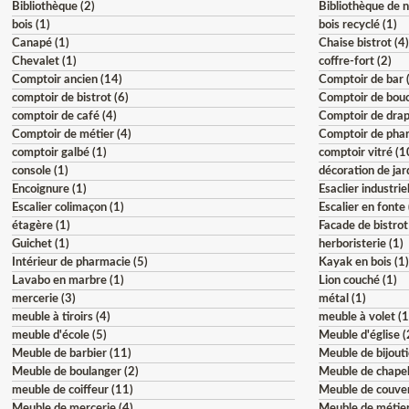
Bibliothèque (2)
Bibliothèque de n
bois (1)
bois recyclé (1)
Canapé (1)
Chaise bistrot (4
Chevalet (1)
coffre-fort (2)
Comptoir ancien (14)
Comptoir de bar 
comptoir de bistrot (6)
Comptoir de bouc
comptoir de café (4)
Comptoir de drap
Comptoir de métier (4)
Comptoir de phar
comptoir galbé (1)
comptoir vitré (1
console (1)
décoration de jar
Encoignure (1)
Esaclier industriel
Escalier colimaçon (1)
Escalier en fonte 
étagère (1)
Facade de bistrot
Guichet (1)
herboristerie (1)
Intérieur de pharmacie (5)
Kayak en bois (1
Lavabo en marbre (1)
Lion couché (1)
mercerie (3)
métal (1)
meuble à tiroirs (4)
meuble à volet (1
meuble d'école (5)
Meuble d'église (
Meuble de barbier (11)
Meuble de bijouti
Meuble de boulanger (2)
Meuble de chapel
meuble de coiffeur (11)
Meuble de couven
Meuble de mercerie (4)
Meuble de métier