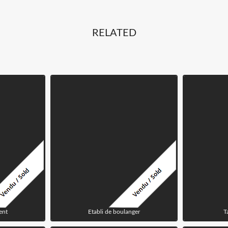
RELATED
ent
Etabli de boulanger
T