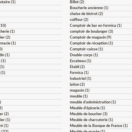
otaire (1)
Billot (2)
Boucherie ancienne (1)
)
chaise de bistrot (2)
coiffeur (2)
(10)
Comptoir de bar en formica (1)
herie (1)
comptoir de boulanger (3)
ier (2)
Comptoir de magasin (9)
macie (1)
Comptoir de réception (1)
0)
Comptoir-caisse (1)
din (1)
Double-corps (1)
 (1)
Escabeau (1)
(1)
Etabli (2)
 (1)
Formica (1)
Industriel (1)
)
laiton (2)
magasin (1)
meuble (1)
)
meuble d'administration (1)
2)
Meuble d'épicerie (1)
er (2)
Meuble de boucher (3)
ier (1)
Meuble de charcuterie (1)
t (1)
Meuble de la Banque de France (1)
 (22)
Meuble de musée (1)