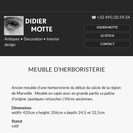
Didier
☎
+32 495/20.59.34
Motte
antiques,
DIDIER MOTTE
Decoration,
interior
LE STOCK
Antiques • Decoration • Interior
design,
CONTACT
design
Belgium
MEUBLE D’HERBORISTERIE
Ancien meuble d’une herboristerie du début du siècle de la région
de Marseille . Meuble en sapin avec en grande partie sa patine
d’origine .(quelques retouches ) Vitres anciennes.
Dimensions
width: 420cm x height: 206cm x depth: 24,5 et 32,5cm
Statut
sold