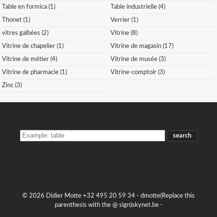
Table en formica (1)
Table industrielle (4)
Thonet (1)
Verrier (1)
vitres galbées (2)
Vitrine (8)
Vitrine de chapelier (1)
Vitrine de magasin (17)
Vitrine de métier (4)
Vitrine de musée (3)
Vitrine de pharmacie (1)
Vitrine-comptoir (3)
Zinc (3)
SEARCH
THE
STOCK
© 2026 Didier Motte +32 495 20 59 34 -
dmotte(Replace this
parenthesis with the @ sign)skynet.be
-