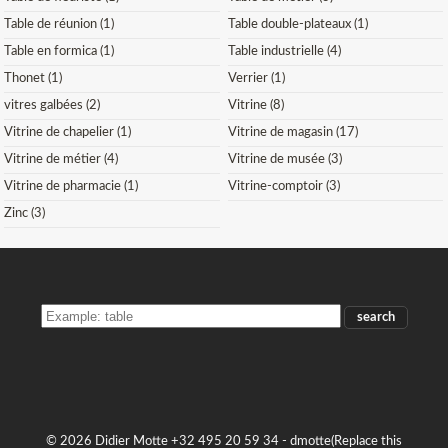
Table de réunion (1)
Table double-plateaux (1)
Table en formica (1)
Table industrielle (4)
Thonet (1)
Verrier (1)
vitres galbées (2)
Vitrine (8)
Vitrine de chapelier (1)
Vitrine de magasin (17)
Vitrine de métier (4)
Vitrine de musée (3)
Vitrine de pharmacie (1)
Vitrine-comptoir (3)
Zinc (3)
SEARCH
THE
STOCK
© 2026 Didier Motte +32 495 20 59 34 -
dmotte(Replace this