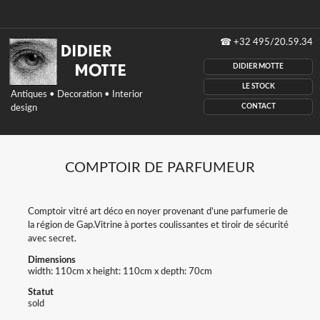
Didier
☎
+32 495/20.59.34
Motte
antiques,
DIDIER MOTTE
Decoration,
interior
LE STOCK
Antiques • Decoration • Interior
design,
CONTACT
design
Belgium
COMPTOIR DE PARFUMEUR
Comptoir vitré art déco en noyer provenant d’une parfumerie de
la région de Gap.Vitrine à portes coulissantes et tiroir de sécurité
avec secret.
Dimensions
width: 110cm x height: 110cm x depth: 70cm
Statut
sold