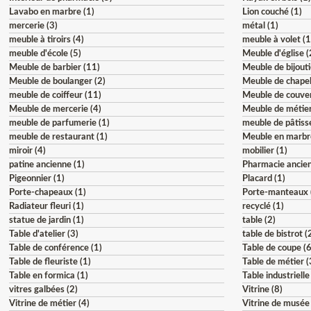
Lavabo en marbre (1)
Lion couché (1)
mercerie (3)
métal (1)
meuble à tiroirs (4)
meuble à volet (1
meuble d'école (5)
Meuble d'église (
Meuble de barbier (11)
Meuble de bijouti
Meuble de boulanger (2)
Meuble de chapel
meuble de coiffeur (11)
Meuble de couven
Meuble de mercerie (4)
Meuble de métier
meuble de parfumerie (1)
meuble de pâtisse
meuble de restaurant (1)
Meuble en marbr
miroir (4)
mobilier (1)
patine ancienne (1)
Pharmacie ancien
Pigeonnier (1)
Placard (1)
Porte-chapeaux (1)
Porte-manteaux 
Radiateur fleuri (1)
recyclé (1)
statue de jardin (1)
table (2)
Table d'atelier (3)
table de bistrot (
Table de conférence (1)
Table de coupe (6
Table de fleuriste (1)
Table de métier (
Table en formica (1)
Table industrielle
vitres galbées (2)
Vitrine (8)
Vitrine de métier (4)
Vitrine de musée