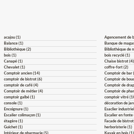
acajou (1)
Agencement de b
Balance (1)
Banque de magas
Bibliothèque (2)
Bibliothèque de n
bois (1)
bois recyclé (1)
Canapé (1)
Chaise bistrot (4
Chevalet (1)
coffre-fort (2)
Comptoir ancien (14)
Comptoir de bar 
comptoir de bistrot (6)
Comptoir de bouc
comptoir de café (4)
Comptoir de drap
Comptoir de métier (4)
Comptoir de phar
comptoir galbé (1)
comptoir vitré (1
console (1)
décoration de jar
Encoignure (1)
Esaclier industriel
Escalier colimaçon (1)
Escalier en fonte 
étagère (1)
Facade de bistrot
Guichet (1)
herboristerie (1)
Intérieur de pharmacie (5)
Kayak en bois (1