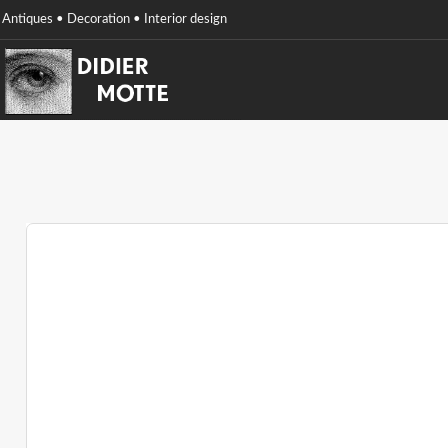
Antiques • Decoration • Interior design
Didier
Motte
antiques,
Decoration,
interior
design,
Belgium