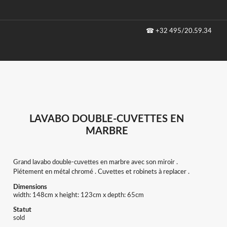
☎
+32 495/20.59.34
LAVABO DOUBLE-CUVETTES EN
MARBRE
Grand lavabo double-cuvettes en marbre avec son miroir .
Piétement en métal chromé . Cuvettes et robinets à replacer .
Dimensions
width: 148cm x height: 123cm x depth: 65cm
Statut
sold