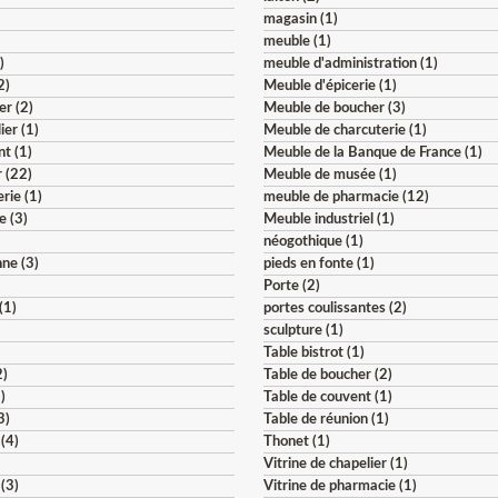
magasin (1)
meuble (1)
)
meuble d'administration (1)
2)
Meuble d'épicerie (1)
er (2)
Meuble de boucher (3)
ier (1)
Meuble de charcuterie (1)
t (1)
Meuble de la Banque de France (1)
 (22)
Meuble de musée (1)
rie (1)
meuble de pharmacie (12)
e (3)
Meuble industriel (1)
néogothique (1)
ne (3)
pieds en fonte (1)
Porte (2)
(1)
portes coulissantes (2)
sculpture (1)
Table bistrot (1)
2)
Table de boucher (2)
)
Table de couvent (1)
3)
Table de réunion (1)
 (4)
Thonet (1)
Vitrine de chapelier (1)
 (3)
Vitrine de pharmacie (1)