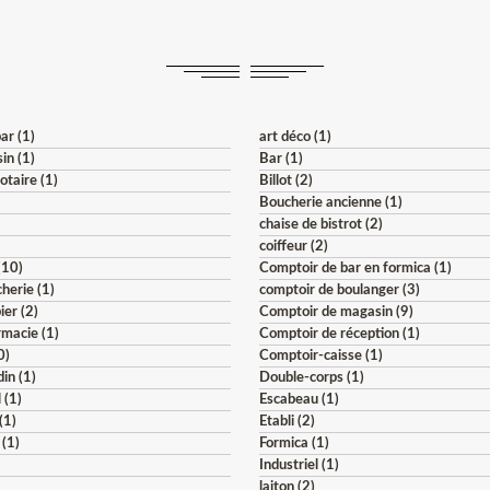
ar (1)
art déco (1)
in (1)
Bar (1)
otaire (1)
Billot (2)
Boucherie ancienne (1)
)
chaise de bistrot (2)
coiffeur (2)
(10)
Comptoir de bar en formica (1)
herie (1)
comptoir de boulanger (3)
ier (2)
Comptoir de magasin (9)
macie (1)
Comptoir de réception (1)
0)
Comptoir-caisse (1)
din (1)
Double-corps (1)
 (1)
Escabeau (1)
(1)
Etabli (2)
 (1)
Formica (1)
Industriel (1)
)
laiton (2)