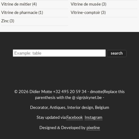
Vitrine de métier (4)
Vitrine de musée (3)
Vitrine de pharmacie (1)
Vitrine-comptoir (3)
Zinc (3)
SEARCH
THE
STOCK
© 2026 Didier Motte +32 495 20 59 34 -
dmotte(Replace this
parenthesis with the @ sign)skynet.be
-
Decorator, Antiques, Interior design, Belgium
Stay updated via:
Facebook
Instagram
&
Designed
Developed by
pixeline