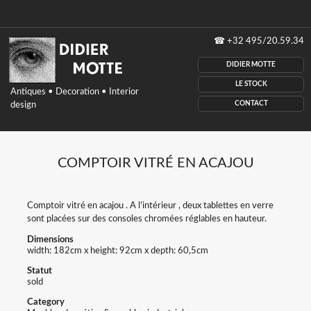
Didier
☎
+32 495/20.59.34
Motte
antiques,
DIDIER MOTTE
Decoration,
interior
LE STOCK
Antiques • Decoration • Interior
design,
CONTACT
design
Belgium
COMPTOIR VITRÉ EN ACAJOU
Comptoir vitré en acajou . A l’intérieur , deux tablettes en verre
sont placées sur des consoles chromées réglables en hauteur.
Dimensions
width: 182cm x height: 92cm x depth: 60,5cm
Statut
sold
Category