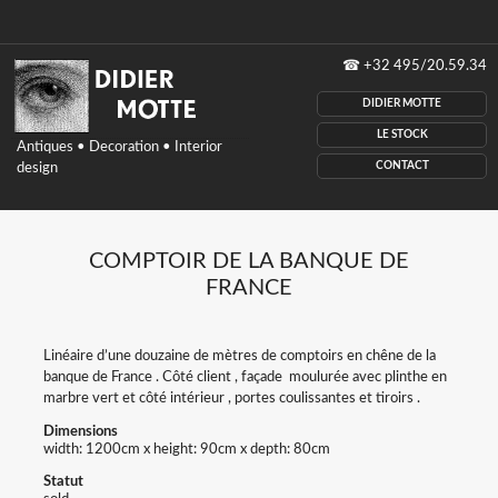
Didier
☎
+32 495/20.59.34
Motte
antiques,
DIDIER MOTTE
Decoration,
interior
LE STOCK
Antiques • Decoration • Interior
design,
CONTACT
design
Belgium
COMPTOIR DE LA BANQUE DE
FRANCE
Linéaire d’une douzaine de mètres de comptoirs en chêne de la
banque de France . Côté client , façade moulurée avec plinthe en
marbre vert et côté intérieur , portes coulissantes et tiroirs .
Dimensions
width: 1200cm x height: 90cm x depth: 80cm
Statut