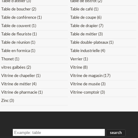
Table d'atelier (3)
table de bistrot (2)
Table de boucher (2)
Table de café (1)
Table de conférence (1)
Table de coupe (6)
Table de couvent (1)
Table de drapier (7)
Table de fleuriste (1)
Table de métier (3)
Table de réunion (1)
Table double-plateaux (1)
Table en formica (1)
Table industrielle (4)
Thonet (1)
Verrier (1)
vitres galbées (2)
Vitrine (8)
Vitrine de chapelier (1)
Vitrine de magasin (17)
Vitrine de métier (4)
Vitrine de musée (3)
Vitrine de pharmacie (1)
Vitrine-comptoir (3)
Zinc (3)
SEARCH