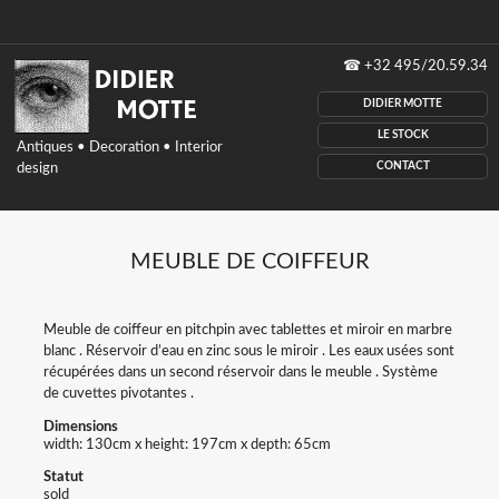
Didier
☎
+32 495/20.59.34
Motte
antiques,
DIDIER MOTTE
Decoration,
interior
LE STOCK
Antiques • Decoration • Interior
design,
CONTACT
design
Belgium
MEUBLE DE COIFFEUR
Meuble de coiffeur en pitchpin avec tablettes et miroir en marbre
blanc . Réservoir d’eau en zinc sous le miroir . Les eaux usées sont
récupérées dans un second réservoir dans le meuble . Système
de cuvettes pivotantes .
Dimensions
width: 130cm x height: 197cm x depth: 65cm
Statut
sold